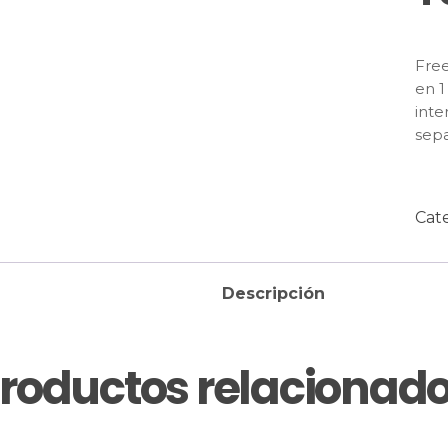
Fre
en 1
inte
sepa
Cat
Descripción
roductos relacionad