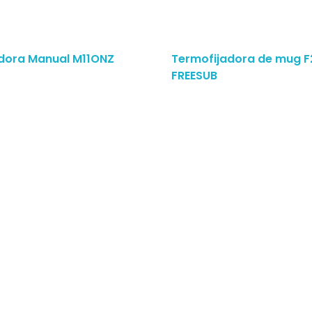
dora Manual M11ONZ
Termofijadora de mug 
Leer Más
FREESUB