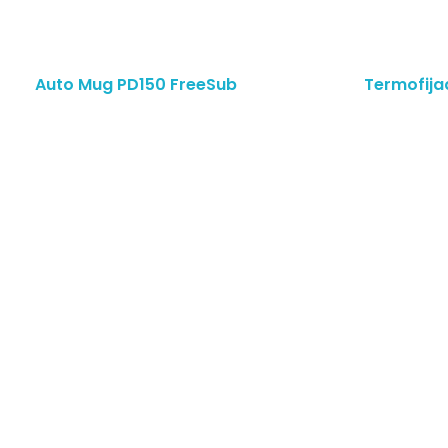
Leer Más
Auto Mug PD150 FreeSub
Termofija