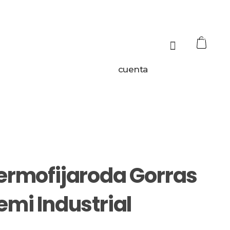
0
cuenta
ermofijaroda Gorras
emi Industrial