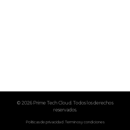
Impresoras UV
Impresoras Fotográficas
Categorias
Calandras
Botoneras
Laminadoras
DTG Printer Textil
Bordadoras
Insumos
Impresoras 3D
© 2026 Prime Tech Cloud. Todos los derechos
reservados.
Politicas de privacidad . Terminos y condiciones